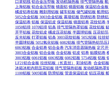
口罩铝线
铝合金压型板
发动机隔热板
排气管隔热板
船
上海铝板
铝合金压型板
镜面铝
镜面铝板
保温铝合金板
橘皮铝卷铝板
雕刻用铝板
罐车铝板
储气罐铝板
船用铝
5052合金铝板
3003合金铝板
幕墙铝板
防锈铝卷
防锈铝
保温铝卷
铝板
保温铝皮
保温铝板
镜面铝卷
花纹铝卷
1050铝排
1070铝排
铝条
排气管隔热罩铝板
花纹铝板
开平铝板
花纹铝皮
橘皮压花铝板
半圆球铝板
压花铝箔
反光铝板
灯罩铝板
铝条
3003花纹铝板
5052铝板
拉丝
半圆球铝板
5052氧化铝板
6082铝板
排气管隔热铝箔压
6063铝板
合金铝卷
铝合金卷
汽车消音器隔热板
定尺开
3003合金铝板
铝合金板
合金铝板
铝皮
铝卷
贴膜铝卷
3003铝板
6061铝板
6063铝板
6082铝板
5754铝板
铝板
LF21铝合金板
拉丝铝板（长直丝）
彩涂铝卷
合金铝
冰箱冰柜内胆压花铝板
排气管隔热铝板
发动机隔热罩
1100铝板
5005铝板
防滑铝板
管道保温铝皮
铝压花板