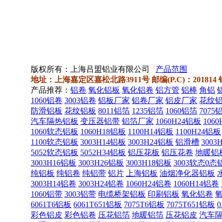
版权所有：上海吕盟铝业有限公司
产品范围
地址：上海嘉定区嘉松北路3911号 邮编(P.C)：201814 销售热线
产品推荐：
铝卷
氧化铝板
氧化铝卷
铝方管
铝棒
角铝
1060铝卷
3003铝卷
铝板厂家
铝卷厂家
铝皮厂家
花纹
防滑铝板
花纹铝板
8011铝箔
1235铝箔
1060铝箔
7075
汽车隔热铝板
变压器铝带
铝箔厂家
1060H24铝板
106
1060软态铝板
1060H18铝板
1100H14铝板
1100H24铝板
1100软态铝板
3003H14铝板
3003H24铝板
铝滑槽
3003
5052软态铝板
5052H34铝板
铝压花板
铝压花卷
地暖铝
3003H16铝板
3003H26铝板
3003H18铝板
3003软态0态
纯铝板
纯铝卷
纯铝带
铝片
上海铝板
油烟净化器铝板
3003H14铝卷
3003H24铝卷
1060H24铝卷
1060H14铝卷
1060铝带
3003铝带
电缆桥架铝板
印刷铝板
氧化铝卷
6061T6铝板
6061T651铝板
7075T6铝板
7075T651铝板
彩色铝皮
彩色铝卷
压花铝箔
地暖铝箔
压花铝皮
汽车