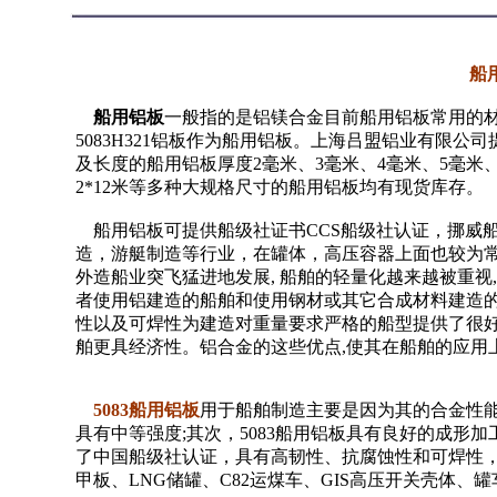
船
船用铝板
一般指的是铝镁合金目前船用铝板常用的材质为
5083H321铝板作为船用铝板。上海吕盟铝业有限
及长度的船用铝板厚度2毫米、3毫米、4毫米、5毫米、6
2*12米等多种大规格尺寸的船用铝板均有现货库存。
船用铝板可提供船级社证书CCS船级社认证，挪威
造，游艇制造等行业，在罐体，高压容器上面也较为常
外造船业突飞猛进地发展, 船舶的轻量化越来越被重视
者使用铝建造的船舶和使用钢材或其它合成材料建造的船
性以及可焊性为建造对重量要求严格的船型提供了很
舶更具经济性。铝合金的这些优点,使其在船舶的应用
5083船用铝板
用于船舶制造主要是因为其的合金性
具有中等强度;其次，5083船用铝板具有良好的成形加
了中国船级社认证，具有高韧性、抗腐蚀性和可焊性，5
甲板、LNG储罐、C82运煤车、GIS高压开关壳体、