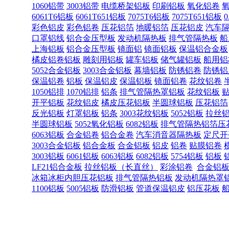
1060铝带
3003铝带
电缆桥架铝板
印刷铝板
氧化铝卷
6061T6铝板
6061T651铝板
7075T6铝板
7075T651铝板
彩色铝皮
彩色铝卷
压花铝箔
地暖铝箔
压花铝皮
汽车
口罩铝线
铝合金压型板
发动机隔热板
排气管隔热板
船
上海铝板
铝合金压型板
镜面铝
镜面铝板
保温铝合金板
橘皮铝卷铝板
雕刻用铝板
罐车铝板
储气罐铝板
船用铝
5052合金铝板
3003合金铝板
幕墙铝板
防锈铝卷
防锈铝
保温铝卷
铝板
保温铝皮
保温铝板
镜面铝卷
花纹铝卷
1050铝排
1070铝排
铝条
排气管隔热罩铝板
花纹铝板
开平铝板
花纹铝皮
橘皮压花铝板
半圆球铝板
压花铝箔
反光铝板
灯罩铝板
铝条
3003花纹铝板
5052铝板
拉丝
半圆球铝板
5052氧化铝板
6082铝板
排气管隔热铝箔压
6063铝板
合金铝卷
铝合金卷
汽车消音器隔热板
定尺开
3003合金铝板
铝合金板
合金铝板
铝皮
铝卷
贴膜铝卷
3003铝板
6061铝板
6063铝板
6082铝板
5754铝板
铝板
LF21铝合金板
拉丝铝板（长直丝）
彩涂铝卷
合金铝
冰箱冰柜内胆压花铝板
排气管隔热铝板
发动机隔热罩
1100铝板
5005铝板
防滑铝板
管道保温铝皮
铝压花板