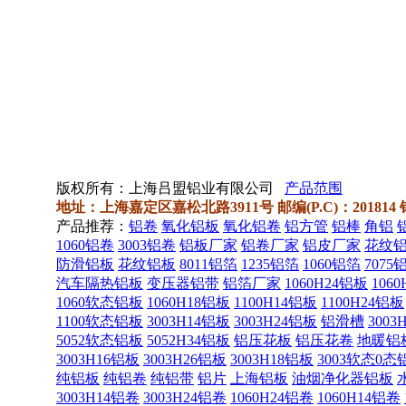
版权所有：上海吕盟铝业有限公司
产品范围
地址：上海嘉定区嘉松北路3911号 邮编(P.C)：201814 销售热线
产品推荐：
铝卷
氧化铝板
氧化铝卷
铝方管
铝棒
角铝
1060铝卷
3003铝卷
铝板厂家
铝卷厂家
铝皮厂家
花纹
防滑铝板
花纹铝板
8011铝箔
1235铝箔
1060铝箔
7075
汽车隔热铝板
变压器铝带
铝箔厂家
1060H24铝板
106
1060软态铝板
1060H18铝板
1100H14铝板
1100H24铝板
1100软态铝板
3003H14铝板
3003H24铝板
铝滑槽
3003
5052软态铝板
5052H34铝板
铝压花板
铝压花卷
地暖铝
3003H16铝板
3003H26铝板
3003H18铝板
3003软态0态
纯铝板
纯铝卷
纯铝带
铝片
上海铝板
油烟净化器铝板
3003H14铝卷
3003H24铝卷
1060H24铝卷
1060H14铝卷