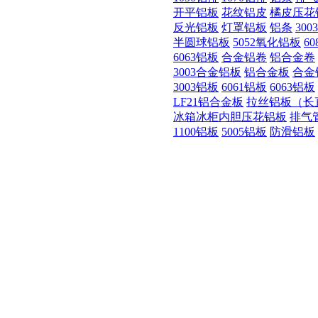
开平铝板
花纹铝皮
橘皮压花
反光铝板
灯罩铝板
铝条
30
半圆球铝板
5052氧化铝板
6
6063铝板
合金铝卷
铝合金卷
3003合金铝板
铝合金板
合金
3003铝板
6061铝板
6063铝板
LF21铝合金板
拉丝铝板（长
冰箱冰柜内胆压花铝板
排气
1100铝板
5005铝板
防滑铝板