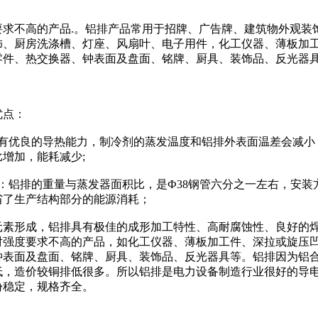
度要求不高的产品.。铝排产品常用于招牌、广告牌、建筑物外观装
饰、厨房洗涤槽、灯座、风扇叶、电子用件，化工仪器、薄板加
零件、热交换器、钟表面及盘面、铭牌、厨具、装饰品、反光器
优点：
具有优良的导热能力，制冷剂的蒸发温度和铝排外表面温差会减小
增加，能耗减少;
：铝排的重量与蒸发器面积比，是Ф38钢管六分之一左右，安装
省了生产结构部分的能源消耗；
铜元素形成，铝排具有极佳的成形加工特性、高耐腐蚀性、良好的
对强度要求不高的产品，如化工仪器、薄板加工件、深拉或旋压
钟表面及盘面、铭牌、厨具、装饰品、反光器具等。铝排因为铝
低，造价较铜排低很多。所以铝排是电力设备制造行业很好的导
份稳定，规格齐全。