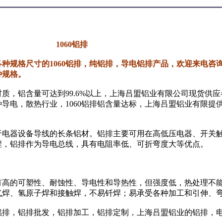
1060铝排
种规格尺寸的1060铝排，纯铝排，导电铝排产品，欢迎来电咨
种规格。
质，铝含量可达到99.6%以上，上海吕盟铝业有限公司现货供应
各种导电，散热行业，1060铝排铝含量达标，上海吕盟铝业有限提
于电器设备导线的长条铝材。铝排主要可用在高低压电器、开关
程，铝排作为导电总线，具有电阻率低、可折弯度大等优点。
有高的可塑性、耐蚀性、导电性和导热性，但强度低，热处理不
气焊、氢原子焊和接触焊，不易钎焊；易承受各种加工和引伸、
铝铝排，铝排批发，铝排加工，铝排定制，上海吕盟铝业的铝排，