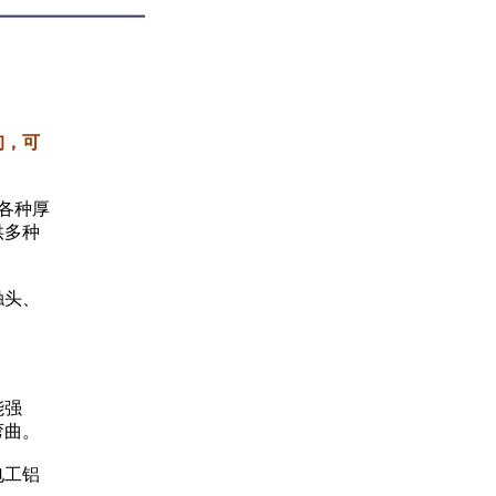
询，可
各种厚
供多种
触头、
能强
弯曲。
电工铝