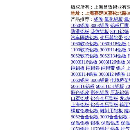
版权所有：上海吕盟铝业有
地址：上海嘉定区嘉松北路3911号 邮
产品推荐：
铝卷
氧化铝板
氧
1060铝卷
3003铝卷
铝板厂家
防滑铝板
花纹铝板
8011铝箔
汽车隔热铝板
变压器铝带
铝
1060软态铝板
1060H18铝板
1100软态铝板
3003H14铝板
5052软态铝板
5052H34铝板
3003H16铝板
3003H26铝板
3
纯铝板
纯铝卷
纯铝带
铝片
3003H14铝卷
3003H24铝卷
1
1060铝带
3003铝带
电缆桥架
6061T6铝板
6061T651铝板
7
彩色铝皮
彩色铝卷
压花铝箔
口罩铝线
铝合金压型板
发动
上海铝板
铝合金压型板
镜面
橘皮铝卷铝板
雕刻用铝板
罐
5052合金铝板
3003合金铝板
保温铝卷
铝板
保温铝皮
保温
1050铝排
1070铝排
铝条
排气