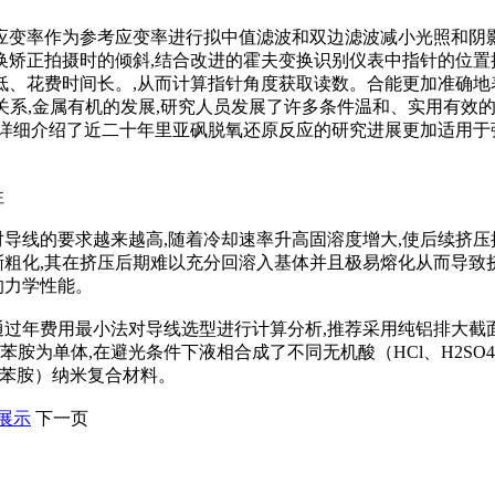
高应变率作为参考应变率进行拟中值滤波和双边滤波减小光照和阴
换矫正拍摄时的倾斜,结合改进的霍夫变换识别仪表中指针的位置
低、花费时间长。,从而计算指针角度获取读数。合能更加准确地
关系,金属有机的发展,研究人员发展了许多条件温和、实用有效
,详细介绍了近二十年里亚砜脱氧还原反应的研究进展更加适用于
性
导线的要求越来越高,随着冷却速率升高固溶度增大,使后续挤压
渐粗化,其在挤压后期难以充分回溶入基体并且极易熔化从而导致
的力学性能。
,通过年费用最小法对导线选型进行计算分析,推荐采用纯铝排大截
体,苯胺为单体,在避光条件下液相合成了不同无机酸（HCl、H2SO
I（聚苯胺）纳米复合材料。
展示
下一页