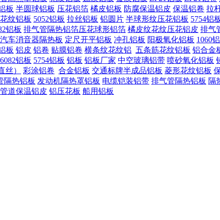
铝板
半圆球铝板
压花铝箔
橘皮铝板
防腐保温铝皮
保温铝卷
拉
03花纹铝板
5052铝板
拉丝铝板
铝圆片
半球形纹压花铝板
5754铝
082铝板
排气管隔热铝箔压花球形铝箔
橘皮纹花纹压花铝皮
排气
汽车消音器隔热板
定尺开平铝板
冲孔铝板
阳极氧化铝板
1060
铝板
铝皮
铝卷
贴膜铝卷
横条纹花纹铝
五条筋花纹铝板
铝合金
6082铝板
5754铝板
铝板
铝板厂家
中空玻璃铝带
喷砂氧化铝板
直丝）
彩涂铝卷
合金铝板
交通标牌半成品铝板
菱形花纹铝板
管隔热铝板
发动机隔热罩铝板
电缆铠装铝带
排气管隔热铝板
隔
管道保温铝皮
铝压花板
船用铝板