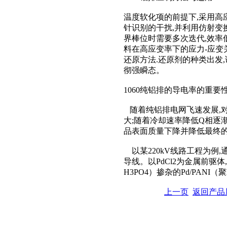
温度软化项的前提下,采用
针识别的干扰,并利用仿射变
界棒位时需要多次迭代,效率
料在高应变率下的应力-应变
还原方法.还原剂的种类出发
彻强瞬态。
1060纯铝排的导电率的重要
随着纯铝排电网飞速发展,对
大;随着冷却速率降低Q相逐
品表面质量下降并降低最终
以某220kV线路工程为例
导线。以PdCl2为金属前驱
H3PO4）掺杂的Pd/PAN
上一页
返回产品