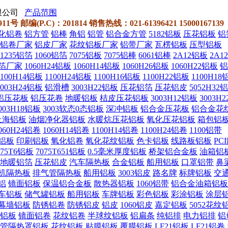
限公司
产品范围
编(P.C)：201814 销售热线：021-61396421 15000167139
化铝卷
铝方管
铝棒
角铝
铝管
铝合金方管
5182铝板
压花铝板
铝
铝卷厂家
铝皮厂家
花纹铝板厂家
铝带厂家
瓦楞铝板
压型铝板
1235铝箔
1060铝箔
7075铝板
7075铝棒
6061铝棒
2A12铝板
2A1
箔厂家
1060H24铝板
1060H14铝板
1060H26铝板
1060H22铝板
铝
1100H14铝板
1100H24铝板
1100H16铝板
1100H22铝板
1100H1
3003H24铝板
铝滑槽
3003H22铝板
压花铝箔
压花铝皮
5052H32
铝压花板
铝压花卷
地暖铝板
桔皮压花铝板
3003H12铝板
3003H
003H18铝板
3003软态0态铝板
深冲铝板
铝合金压花板
铝合金花
上海铝板
油烟净化器铝板
水暖炕压花铝板
氧化压花铝板
箱包铝
060H24铝卷
1060H14铝卷
1100H14铝卷
1100H24铝卷
1100铝带
铝板
印刷铝板
氧化铝卷
氧化花纹铝板
色卡铝板
线路板铝板
PC
075T6铝板
7075T651铝板
0.5毫米厚度铝板
桥架铝合金板
油箱铝
地暖铝箔
压花铝皮
汽车隔热板
合金铝板
船用铝板
口罩铝带
鼻
机隔热板
排气管隔热板
船用铝板
3003铝皮
路名牌
标牌铝板
交
铝
镜面铝板
保温铝合金板
散热器铝板
1060铝带
铝合金油箱铝板
车铝板
储气罐铝板
船用铝板
车牌铝板
彩色铝板
彩涂铝板
涂层
幕墙铝板
防锈铝卷
防锈铝皮
铝皮
1060铝皮
嘉定铝板
5052花纹
铝板
镜面铝卷
花纹铝卷
半球纹铝板
铝扁条
纯铝排
电力铝排
铝
管隔热罩铝板
花纹铝板
贴膜铝板
覆膜铝板
LF21铝板
LF21铝卷