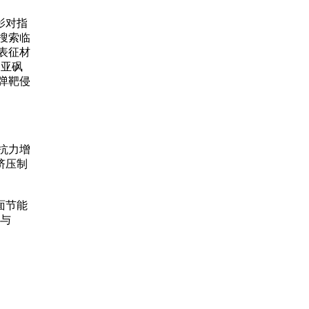
影对指
搜索临
表征材
的亚砜
弹靶侵
抗力增
挤压制
面节能
4与