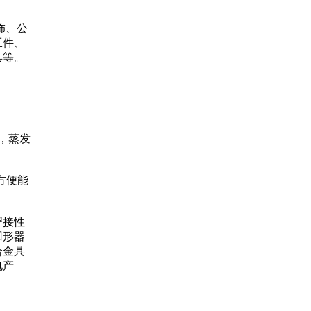
饰、公
工件、
具等。
，蒸发
方便能
焊接性
凹形器
合金具
电产