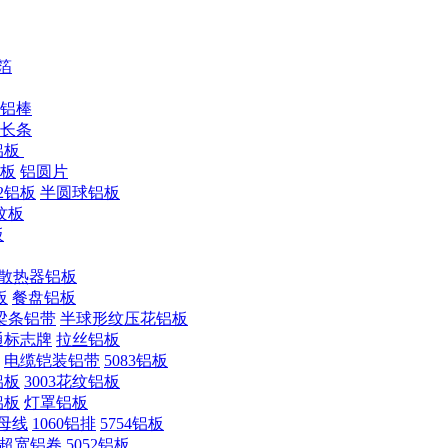
箔
2铝棒
长条
8铝板
铝板
铝圆片
22铝板
半圆球铝板
纹板
板
I散热器铝板
板
餐盘铝板
梁条铝带
半球形纹压花铝板
通标志牌
拉丝铝板
电缆铠装铝带
5083铝板
铝板
3003花纹铝板
铝板
灯罩铝板
母线
1060铝排
5754铝板
超宽铝卷
5052铝板